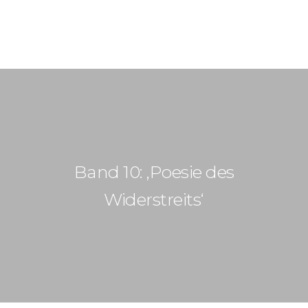
START
AKTUELLES
STUDIUM
Band 10: ‚Poesie des
DSP-KOLLEG
Widerstreits‘
FORSCHUNG
DEUTSCH
DIGITAL HUMANITIES
PUBLIKATIONEN
ÜBER UNS