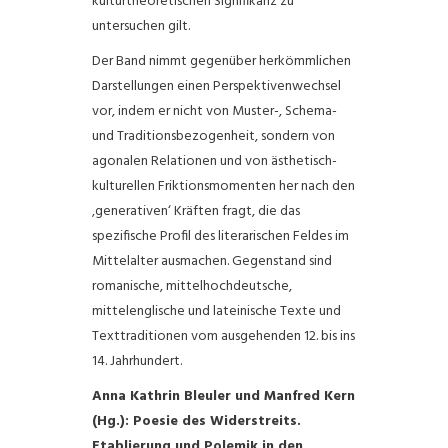
kulturtheoretischen Signifikanz zu
untersuchen gilt.
Der Band nimmt gegenüber herkömmlichen
Darstellungen einen Perspektivenwechsel
vor, indem er nicht von Muster-, Schema-
und Traditionsbezogenheit, sondern von
agonalen Relationen und von ästhetisch-
kulturellen Friktionsmomenten her nach den
‚generativen‘ Kräften fragt, die das
spezifische Profil des literarischen Feldes im
Mittelalter ausmachen. Gegenstand sind
romanische, mittelhochdeutsche,
mittelenglische und lateinische Texte und
Texttraditionen vom ausgehenden 12. bis ins
14. Jahrhundert.
Anna Kathrin Bleuler und Manfred Kern
(Hg.):
Poesie des Widerstreits.
Etablierung und Polemik in den