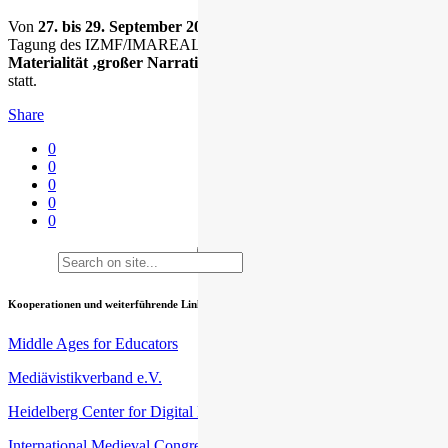
Von
27. bis 29. September 2017
fand in Krems eine internationale
Tagung des IZMF/IMAREAL mit dem Titel
„Medialität und
Materialität ‚großer Narrative‘: Religiöse (Re-)Formationen“
statt.
Share
0
0
0
0
0
Kooperationen und weiterführende Links
Middle Ages for Educators
Mediävistikverband e.V.
Heidelberg Center for Digital Humanities (HCDH)
International Medieval Congress (IMC) an der University of Leeds