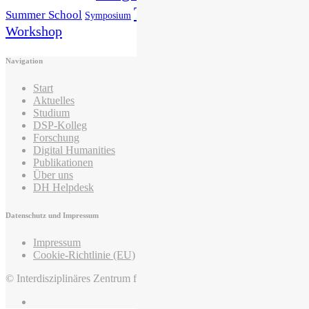
Veranstaltung
Tagung
Summer School
Symposium
Workshop
Navigation
Start
Aktuelles
Studium
DSP-Kolleg
Forschung
Digital Humanities
Publikationen
Über uns
DH Helpdesk
Datenschutz und Impressum
Impressum
Cookie-Richtlinie (EU)
© Interdisziplinäres Zentrum für Mittelalter und Frühneuzeit, 2022