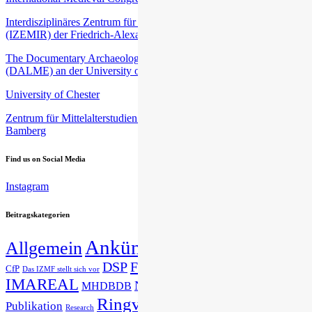
Interdisziplinäres Zentrum für Mittelalter- und Renaissancestudien
(IZEMIR) der Friedrich-Alexander-Universität Erlangen-Nürnberg
The Documentary Archaeology of Late Medieval Europe
(DALME) an der University of Harvard
University of Chester
Zentrum für Mittelalterstudien (ZEMAS) an der Universität
Bamberg
Find us on Social Media
Instagram
Beitragskategorien
Ankündigungen
Allgemein
Announcements
DSP
Forschung
Gastvortrag
CfP
Das IZMF stellt sich vor
IMAREAL
Nachwuchsnetzwerk
MHDBDB
News
Presse
Studium
Ringvorlesung
Publikation
Research