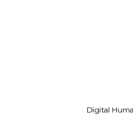
START
AKTUELLES
STUDIUM
DSP-KOLLEG
Digital Hum