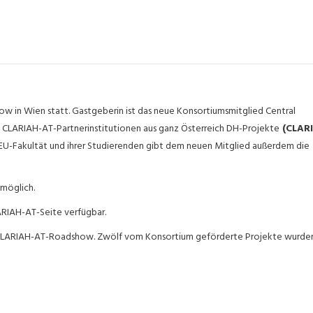
 in Wien statt. Gastgeberin ist das neue Konsortiumsmitglied Central
n CLARIAH-AT-Partnerinstitutionen aus ganz Österreich DH-Projekte
(CLAR
EU-Fakultät und ihrer Studierenden gibt dem neuen Mitglied außerdem die
möglich.
ARIAH-AT-Seite verfügbar.
der CLARIAH-AT-Roadshow. Zwölf vom Konsortium geförderte Projekte wurden
sortiumsmitglied von