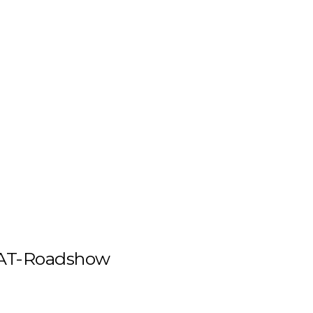
ÜBER UNS
DEUTSCH
DH HELPDESK
-AT-Roadshow