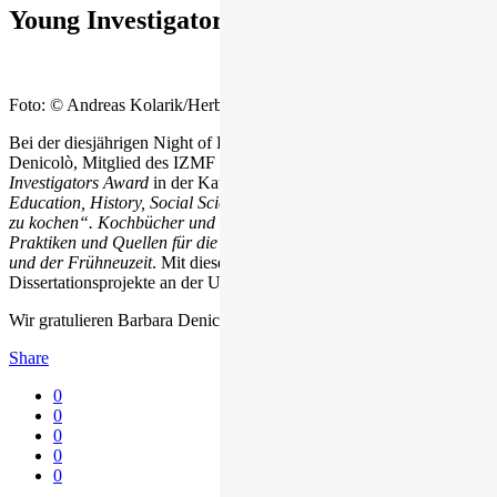
Young Investigators Award
Foto: © Andreas Kolarik/Herbert Rohrer
Bei der diesjährigen Night of Excellence der PLUS erhielt Barbara
Denicolò, Mitglied des IZMF und des Doktoratskolleg, den
Young
Investigators Award
in der Kategorie
Understanding Society:
Education, History, Social Sciences
für ihre
Dissertation „Von Speis
zu kochen“. Kochbücher und Rezeptsammlungen als diskursive
Praktiken und Quellen für die Kulturgeschichte des Spätmittelalters
und der Frühneuzeit
. Mit diesem Preis werden jährlich die besten
Dissertationsprojekte an der Universität prämiert.
Wir gratulieren Barbara Denicolò herzlich zu diesem Erfolg!
Share
0
0
0
0
0