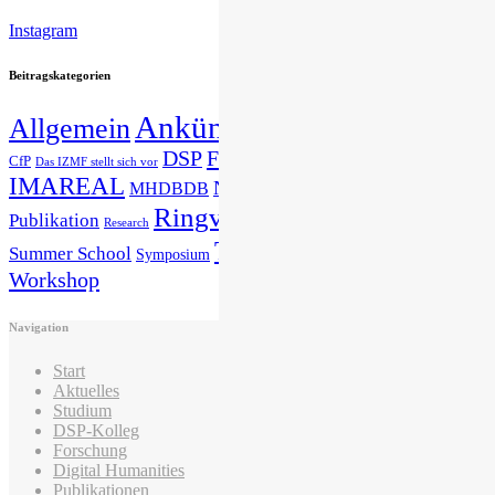
Instagram
Beitragskategorien
Ankündigungen
Allgemein
Announcements
DSP
Forschung
Gastvortrag
CfP
Das IZMF stellt sich vor
IMAREAL
Nachwuchsnetzwerk
MHDBDB
News
Presse
Studium
Ringvorlesung
Publikation
Research
Veranstaltung
Tagung
Summer School
Symposium
Workshop
Navigation
Start
Aktuelles
Studium
DSP-Kolleg
Forschung
Digital Humanities
Publikationen