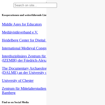
Kooperationen und weiterführende Links
Middle Ages for Educators
Mediävistikverband e.V.
Heidelberg Center for Digital Humanities (HCDH)
International Medieval Congress (IMC) an der University of Leeds
Interdisziplinäres Zentrum für Mittelalter- und Renaissancestudien
(IZEMIR) der Friedrich-Alexander-Universität Erlangen-Nürnberg
The Documentary Archaeology of Late Medieval Europe
(DALME) an der University of Harvard
University of Chester
Zentrum für Mittelalterstudien (ZEMAS) an der Universität
Bamberg
Find us on Social Media