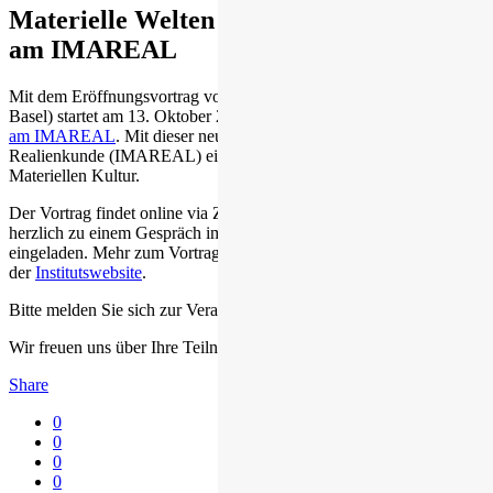
Materielle Welten – Der virtuelle Salon
am IMAREAL
Mit dem Eröffnungsvortrag von Prof. Dr. Aden Kumler (Universität
Basel) startet am 13. Oktober 2021, 17-19 Uhr,
Der virtuelle Salon
am IMAREAL
. Mit dieser neuen Vortragsreihe bietet das Institut für
Realienkunde (IMAREAL) eine digitale Gesprächsplattform zur
Materiellen Kultur.
Der Vortrag findet online via Zoom statt. Anschließend sind Sie
herzlich zu einem Gespräch im virtuellen Salon (via
wonder.me
)
eingeladen. Mehr zum Vortrag und zur Vortragsreihe finden Sie auf
der
Institutswebsite
.
Bitte melden Sie sich zur Veranstaltung über das
Konferenztool
an.
Wir freuen uns über Ihre Teilnahme!
Share
0
0
0
0