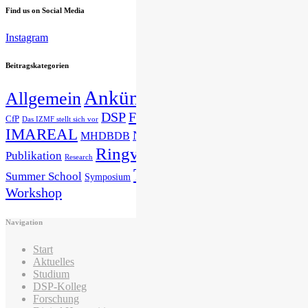
Find us on Social Media
Instagram
Beitragskategorien
Ankündigungen
Allgemein
Announcements
DSP
Forschung
Gastvortrag
CfP
Das IZMF stellt sich vor
IMAREAL
Nachwuchsnetzwerk
MHDBDB
News
Presse
Studium
Ringvorlesung
Publikation
Research
Veranstaltung
Tagung
Summer School
Symposium
Workshop
Navigation
Start
Aktuelles
Studium
DSP-Kolleg
Forschung