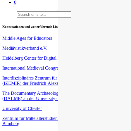
0
Kooperationen und weiterführende Links
Middle Ages for Educators
Mediävistikverband e.V.
Heidelberg Center for Digital Humanities (HCDH)
International Medieval Congress (IMC) an der University of Leeds
Interdisziplinäres Zentrum für Mittelalter- und Renaissancestudien
(IZEMIR) der Friedrich-Alexander-Universität Erlangen-Nürnberg
The Documentary Archaeology of Late Medieval Europe
(DALME) an der University of Harvard
University of Chester
Zentrum für Mittelalterstudien (ZEMAS) an der Universität
Bamberg